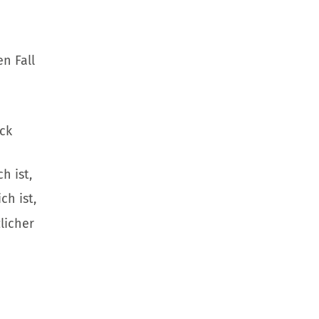
n Fall
ck
h ist,
h ist,
licher