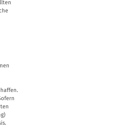
llten
lche
enen
haffen.
Sofern
aten
ng)
is.