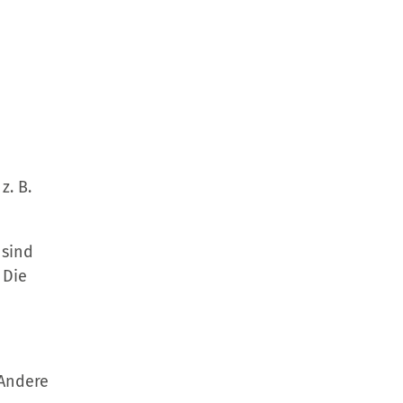
z. B.
 sind
 Die
 Andere