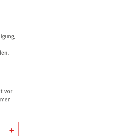
igung,
den.
t vor
ammen