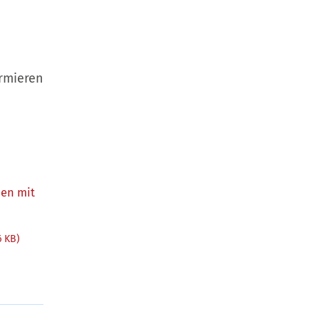
rmieren
hen mit
6 KB)