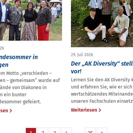
026
29. Juli 2026
ndesommer in
Der „AK Diversity“ stell
gen
vor!
em Motto „verschieden –
Lernen Sie den AK Diversity
en – gemeinsam“ wurde auf
und erfahren Sie, wie er sich 
ände von Diakoneo in
wertschätzendes Miteinande
n ein bunter
unseren Fachschulen einsetz
esommer gefeiert.
Weiterlesen
esen